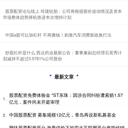
​股票配资论坛线上 玲珑轮胎：公司将根据股价波动情况及资本
市场整体趋势择机推进本次增持计划
​中国a股可以加杠杆 不再撒钱！刺激汽车消费新政换打法
​炒股杠杆是什么 西点药业最新公告：董事兼副总经理石英秀计
划减持不超过0.5781%公司股份
最新文章
股票配资免费体验金 *ST东珠：因涉合同纠纷遭索赔1.57
1、
亿元，案件尚未开庭审理
中国股票配资 募集规模12亿元，青岛再设新私募基金
2、
网络股票配资平台 海量供给下的四大互联网平台资管代销