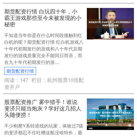
期货配资行情 白玩四十年，小
霸王游戏那些至今未被发现的小
秘密
不知道当年你是在什么时间段接触到红
白机的呢？期货配资行情 红白机游戏八
十年代初期发行的游戏和八十年代后期
发行的游戏质量完全不能同日而语，而
在九十年代初期发行的游....
期货配资行情
阅读：
147
栏目：
杭州股票10倍配
资开户
股票配资推广 雾中猎手！谁说
斐济只能当炮灰？学好这几招人
头随便捞！
不少刚爬Y系轻巡线的玩家，体验过7级
的斐济都忍不住吐槽这船没啥特长，最