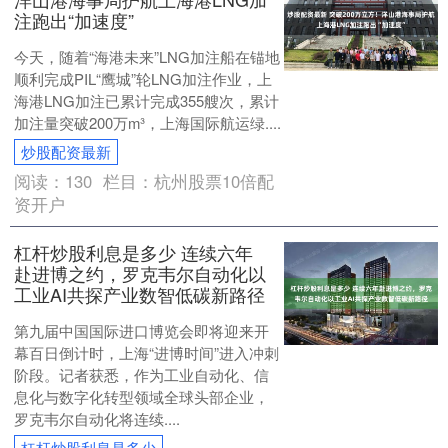
注跑出“加速度”
今天，随着“海港未来”LNG加注船在锚地
顺利完成PIL“鹰城”轮LNG加注作业，上
海港LNG加注已累计完成355艘次，累计
加注量突破200万m³，上海国际航运绿....
炒股配资最新
阅读：
130
栏目：
杭州股票10倍配
资开户
杠杆炒股利息是多少 连续六年
赴进博之约，罗克韦尔自动化以
工业AI共探产业数智低碳新路径
第九届中国国际进口博览会即将迎来开
幕百日倒计时，上海“进博时间”进入冲刺
阶段。记者获悉，作为工业自动化、信
息化与数字化转型领域全球头部企业，
罗克韦尔自动化将连续....
杠杆炒股利息是多少