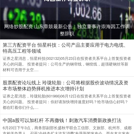
网络炒股配资 山东章鼓最新公告：独立董事许崇海因工作调
整辞职
第三方配资平台 恒星科技：公司产品主要应用于电力电缆、
特高压工程等领域
证券之星消息，恒星科技(002132)05月23日在投资者关系平台上答复投资者
关心的问题。 投资者提问：公司生产的钢帘线，钢绞线，超强硬钢丝等新
材料可否用于太空....
股票配资论坛线上 玲珑轮胎：公司将根据股价波动情况及资
本市场整体趋势择机推进本次增持计划
证券之星消息，玲珑轮胎(601966)06月12日在投资者关系平台上答复投资者
关心的问题。 投资者提问：你好请加快增持速度好吗？给市场信心好吗？
都在盯着你们什么....
中国a股可以加杠杆 不再撒钱！刺激汽车消费新政换打法
6月23日下午3点，商务部副部长盛秋平联合工信部、文旅部、杭州市、成都
市相关负责人，召开“全链条扩大汽车消费”专题新闻发布会。而在本次发布