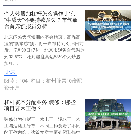
个人炒股加杠杆怎么操作 北京
“牛舔天”还要持续多久？市气象
台首席预报员分析
北京闷热天气短期内不会结束，高温高
湿的“桑拿感”预计将一直维持到8月6日前
后。 7月30日17时，北京市观象台气温达
到33.5℃，相对湿度高达58%个人炒股
加杠....
北京
阅读：
104
栏目：
杭州股票10倍配
资开户
杠杆资本分配业务 装修：哪些
项目要木工做？
装修分为打拆工、水电工、泥水工、木
工与油漆工等等，不同工种负责了不同
的工作内容，这篇文章主要介绍装修中