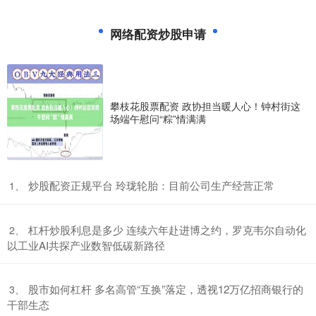
市、成都市相关负责人，召开“全链条扩大汽车消费”专题新闻发
炒股杠杆是什么 西点药业最新公告：董事兼副总经理石英秀计划
网络配资炒股申请
减持不超过0.5781%公司股份
网络配资炒股申请
2026-05-25
西点药业(301130.SZ)公告称，公司董事兼副总经理石英秀持有公司
197万股，占总股本的2.5781%。石英秀计划在
攀枝花股票配资 政协担当暖人心！钟村街这
场端午慰问“粽”情满满
石家庄股票配资平台 雄帝科技：6月12日组织现场参观活动，华
源证券、华商基金参与
炒股10倍配资
2026-05-25
证券之星消息，2025年6月12日雄帝科技(300546)发布公告称公司于
​炒股配资正规平台 玲珑轮胎：目前公司生产经营正常
1、
2025年6月12日组织现场参观活动，华源证券
股票交易平台排名 人才“520”！南沙有“深情告白”更有“城人之美”
​杠杆炒股利息是多少 连续六年赴进博之约，罗克韦尔自动化
2、
杭州股票10倍配资开户
2026-05-25
以工业AI共探产业数智低碳新路径
上午10时股票交易平台排名，位于南沙区进港大道一侧的青俊人才社
区·东坡已经热闹了起来，许多年轻人拖着行李箱签下合同直接住
​股市如何杠杆 多名高管“互换”落定，透视12万亿招商银行的
3、
配资在线炒股配资 碧桂园人事变动！莫斌调任联席主席，程光煜
干部生态
接棒