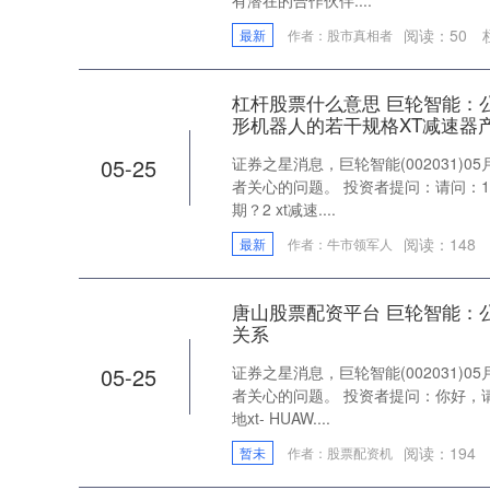
有潜在的合作伙伴....
阅读：
50
最新
作者：股市真相者
杠杆股票什么意思 巨轮智能：
形机器人的若干规格XT减速器
05-25
证券之星消息，巨轮智能(002031)
者关心的问题。 投资者提问：请问：1
期？2 xt减速....
阅读：
148
最新
作者：牛市领军人
唐山股票配资平台 巨轮智能：
关系
05-25
证券之星消息，巨轮智能(002031)
者关心的问题。 投资者提问：你好，
地xt- HUAW....
阅读：
194
暂未
作者：股票配资机