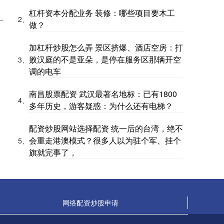
杠杆资本分配业务 装修：哪些项目要木工
2、
做？
加杠杆炒股怎么弄 景区挤爆、酒店空房：打
败汉庭的不是亚朵，是停在服务区那辆开空
3、
调的电车
南昌股票配资 武汉最著名地标：已有1800
4、
多年历史，游客疑惑：为什么还有电梯？
配资炒股网站选择配资 统一后的台湾，绝不
会重走港澳模式？很多人以为驻个军、挂个
5、
旗就完事了，
网络配资炒股申请