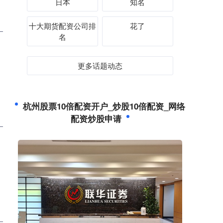
日本
知名
十大期货配资公司排
花了
名
更多话题动态
杭州股票10倍配资开户_炒股10倍配资_网络
配资炒股申请