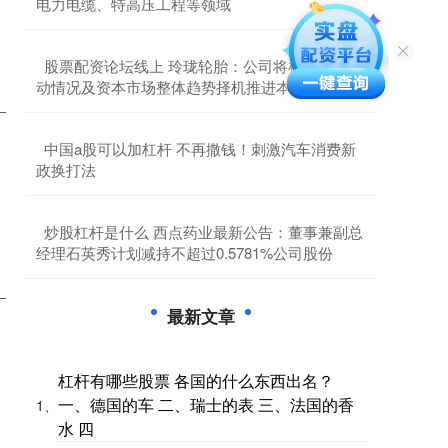
电力电缆、特高压工程等领域
​股票配资论坛线上 玲珑轮胎：公司将根据股价波
动情况及资本市场整体趋势择机推进本次增持计划
​中国a股可以加杠杆 不再撒钱！刺激汽车消费新
政换打法
​炒股杠杆是什么 西点药业最新公告：董事兼副总
经理石英秀计划减持不超过0.5781%公司股份
最新文章
杠杆有哪些股票 各国的什么东西出名？
一、德国的车 二、瑞士的表 三、法国的香
1、
水 四