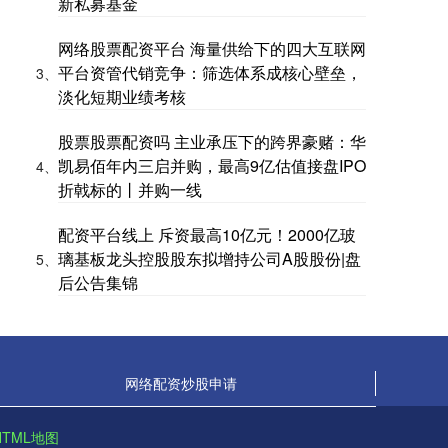
新私募基金
网络股票配资平台 海量供给下的四大互联网
平台资管代销竞争：筛选体系成核心壁垒，
3、
淡化短期业绩考核
股票股票配资吗 主业承压下的跨界豪赌：华
凯易佰年内三启并购，最高9亿估值接盘IPO
4、
折戟标的丨并购一线
配资平台线上 斥资最高10亿元！2000亿玻
璃基板龙头控股股东拟增持公司A股股份|盘
5、
后公告集锦
网络配资炒股申请
HTML地图