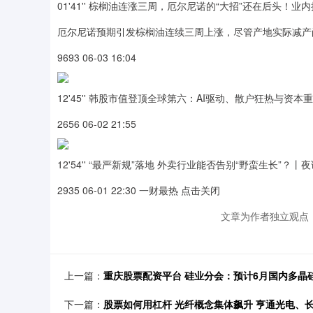
01'41'' 棕榈油连涨三周，厄尔尼诺的“大招”还在后头
厄尔尼诺预期引发棕榈油连续三周上涨，尽管产地实际减产
9693 06-03 16:04
12'45'' 韩股市值登顶全球第六：AI驱动、散户狂热与资
2656 06-02 21:55
12'54'' “最严新规”落地 外卖行业能否告别“野蛮生长”？丨
2935 06-01 22:30 一财最热 点击关闭
文章为作者独立观点，
上一篇：
重庆股票配资平台 硅业分会：预计6月国内多晶硅
下一篇：
股票如何用杠杆 光纤概念集体飙升 亨通光电、