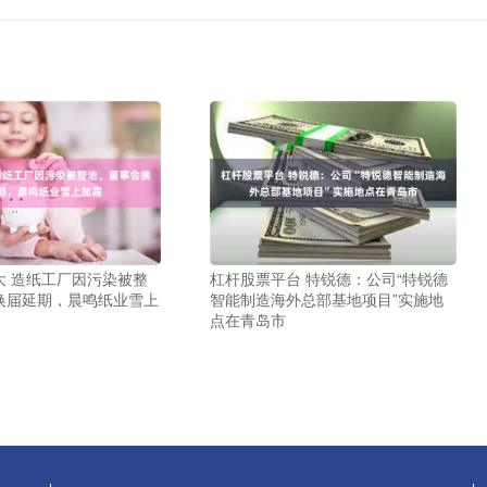
大 造纸工厂因污染被整
杠杆股票平台 特锐德：公司“特锐德
换届延期，晨鸣纸业雪上
智能制造海外总部基地项目”实施地
点在青岛市