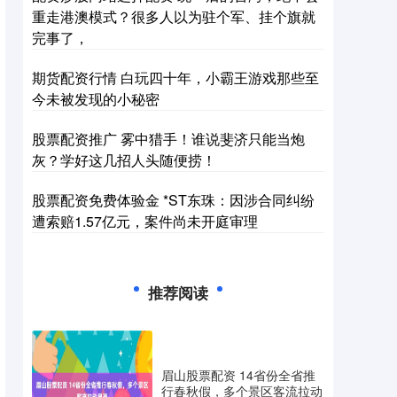
重走港澳模式？很多人以为驻个军、挂个旗就
完事了，
期货配资行情 白玩四十年，小霸王游戏那些至
今未被发现的小秘密
股票配资推广 雾中猎手！谁说斐济只能当炮
灰？学好这几招人头随便捞！
股票配资免费体验金 *ST东珠：因涉合同纠纷
遭索赔1.57亿元，案件尚未开庭审理
推荐阅读
眉山股票配资 14省份全省推
行春秋假，多个景区客流拉动