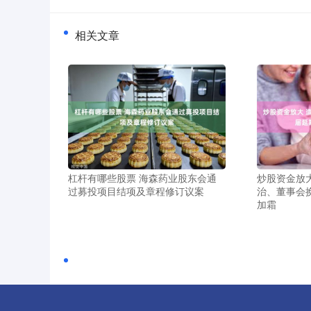
相关文章
杠杆有哪些股票 海森药业股东会通
炒股资金放
过募投项目结项及章程修订议案
治、董事会
加霜