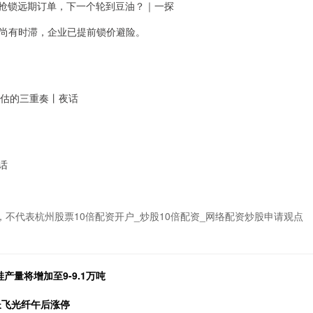
！业内抢锁远期订单，下一个轮到豆油？｜一探
尚有时滞，企业已提前锁价避险。
本重估的三重奏丨夜话
夜话
不代表杭州股票10倍配资开户_炒股10倍配资_网络配资炒股申请观点
产量将增加至9-9.1万吨
长飞光纤午后涨停